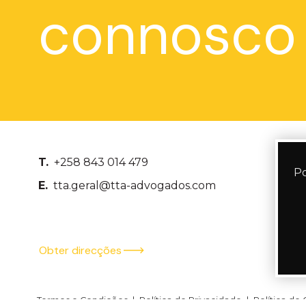
connosco
T.
+258 843 014 479
Po
E.
tta.geral@tta-advogados.com
Obter direcções
Termos e Condições
|
Política de Privacidade
|
Política de