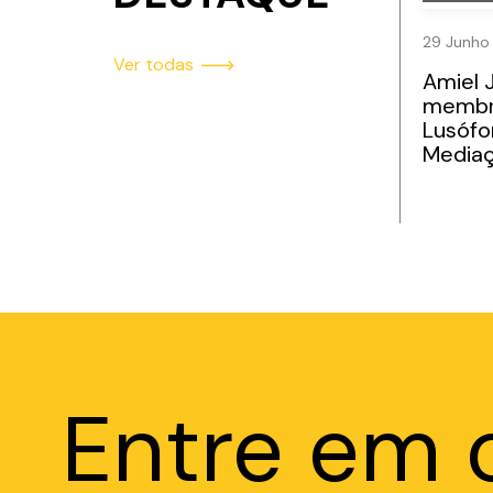
29 Junho
Ver todas
Amiel 
membr
Lusófo
Media
Entre em 