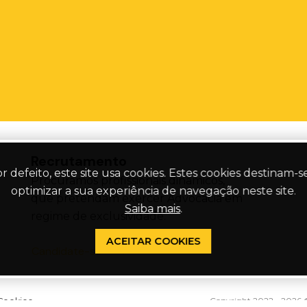
Recrutamento
r defeito, este site usa cookies. Estes cookies destinam-s
Procuramos profissionais dinâmicos,
optimizar a sua experiência de navegação neste site.
que pretendam exercer Advocacia em
Saiba mais
.
regime de exclusividade.
ACEITAR COOKIES
Candidate-se
Copyright 2022 - 2026 ©
 Cookies