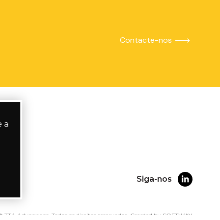
Contacte-nos
e a
Siga-nos
 TTA Advogados. Todos os direitos reservados.
Created by
SOFTWAY
.