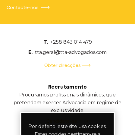
Contacte-nos
T.
+258 843 014 479
E.
tta.geral@tta-advogados.com
Obter direcções
Recrutamento
Procuramos profissionais dinâmicos, que
pretendam exercer Advocacia em regime de
exclusividade.
Candidate-se
Por defeito, este site usa cookies.
Estes cookies destinam-se a